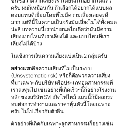
ขึ้นชื่อว่าความเสี่ยง เราได้ยินก็ไม่อยากได้แล้ว
ครับ ผมก็เหมือนกัน ถ้าเลือกได้อยากได้แบบผล
ตอบแทนดีเยี่ยมโดยที่ไม่มีความเสี่ยงเลยจะดี
มาก แต่ทีนี้ในความเป็นจริงมันเลี่ยงไม่ได้ทั้งหมด
น่ะสิ บทความนี้เรานำเสนอไอเดียว่ามันมีความ
เสี่ยงแบบไหนที่เราเลี่ยงได้ และแบบไหนที่เรา
เลี่ยงไม่ได้บ้าง
ในเชิงการเงินความเสี่ยงแบ่งเป็น 2 กลุ่มครับ
อย่างแรก
คือความเสี่ยงที่ไม่เป็นระบบ
(Unsystematic risk) หรือก็คือพวกความเสี่ยง
ที่มาเฉพาะกับบริษัทหรือประเภทอุตสาหกรรมที่
เราลงทุนไป เช่นอย่างที่เกิดเร็วๆนี้ก็อย่างโรงงาน
หลักของบริษัท SVI เกิดไฟไหม้ แบบนี้ก็มีผลกระ
ทบต่อการทำงานและราคาหุ้นตัวนี้โดยเฉพาะ
ครับ ไม่ไปเกี่ยวกับตัวอื่น
ตัวอย่างที่เกิดกับเฉพาะอุตสาหกรรมก็อย่างเช่น