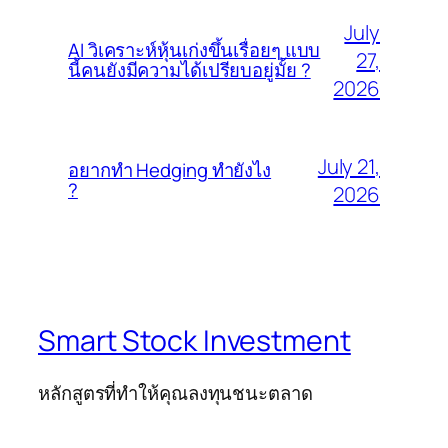
July
AI วิเคราะห์หุ้นเก่งขึ้นเรื่อยๆ แบบ
27,
นี้คนยังมีความได้เปรียบอยู่มั้ย ?
2026
July 21,
อยากทำ Hedging ทำยังไง
?
2026
Smart Stock Investment
หลักสูตรที่ทำให้คุณลงทุนชนะตลาด